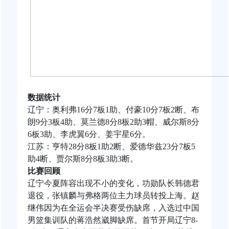
数据统计
辽宁：奥利弗16分7板1助、付豪10分7板2断、布
朗9分3板4助、莫兰德8分8板2助3帽、威尔斯8分
6板3助、李虎翼6分、
姜宇星
6分。
江苏：亨特28分8板1助2断、爱德华兹23分7板5
助4断、贾尔斯8分8板3助3断。
比赛回顾
辽宁今夏阵容出现不小的变化，功勋队长
韩德君
退役，张镇麟与弗格两位主力球员转投上海。赵
继伟因为在全运会半决赛受伤缺席，入选过中国
男篮集训队的蒋浩然崴脚缺席。首节开局辽宁8-