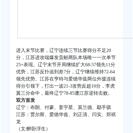
进入末节比赛，辽宁连续三节比赛得分不足20
分，江苏进攻端爆发贡献两队本场唯一一次单节
25+表现。辽宁末节开局继续扩大68-57领先11分
优势，江苏反扑追到差7分，辽宁继续维持72-64
领先优势。江苏在亨特与爱德华兹两位外援连续
得分引领下，打出一波21-3攻势反超10分，李虎
翼三分命中，最终辽宁78-85遭江苏逆转击败。
双方首发
辽宁：布朗、付豪、姜宇星、莫兰德、鄢手骐
江苏：贾尔斯、爱德华兹、刘正清、闫实、郑褀
龙
（文/醉卧浮生）