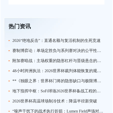
热门资讯
2026“绝地反击”：直通名额与复活机制的生死竞速
赛制博弈论：单场定胜负与系列赛对决的公平性极限探析
附加赛暗战：主场权重的隐形杠杆与晋级悬念的终极推演
48小时跨洲执法：2026世界杯裁判体能恢复的规则重塑
**《独眼之界：世界杯门将的隐形缺口与极限博弈》**
地下指挥中枢：SoFi球场2026世界杯备战工程的系统架构解析
2026世界杯高温球场制冷技术：降温半径新突破
“噪声干扰下的战术执行折损：Lumen Field声场对客队边线球效率的实证评估——面向2026世界杯场地的适应性策略”