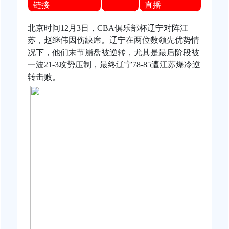
链接
直播
北京时间12月3日，CBA俱乐部杯辽宁对阵江
苏，
赵继伟
因伤缺席。辽宁在两位数领先优势情
况下，他们末节崩盘被逆转，尤其是最后阶段被
一波21-3攻势压制，最终辽宁78-85遭江苏爆冷逆
转击败。