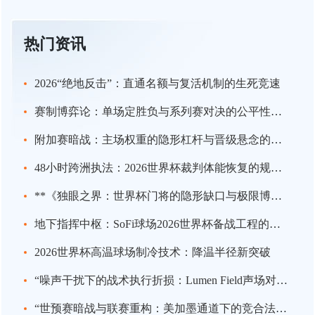
热门资讯
2026“绝地反击”：直通名额与复活机制的生死竞速
赛制博弈论：单场定胜负与系列赛对决的公平性极限探析
附加赛暗战：主场权重的隐形杠杆与晋级悬念的终极推演
48小时跨洲执法：2026世界杯裁判体能恢复的规则重塑
**《独眼之界：世界杯门将的隐形缺口与极限博弈》**
地下指挥中枢：SoFi球场2026世界杯备战工程的系统架构解析
2026世界杯高温球场制冷技术：降温半径新突破
“噪声干扰下的战术执行折损：Lumen Field声场对客队边线球效率的实证评估——面向2026世界杯场地的适应性策略”
“世预赛暗战与联赛重构：美加墨通道下的竞合法则”