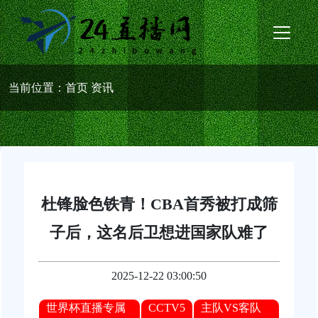
当前位置：
首页
资讯
杜锋脸色铁青！CBA首秀被打成筛
子后，这名后卫想进国家队难了
2025-12-22 03:00:50
世界杯直播专属
CCTV5
主队VS客队