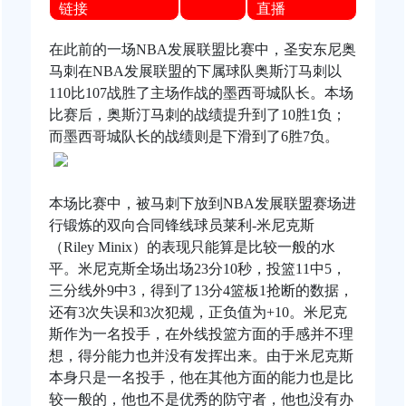
链接
直播
在此前的一场NBA发展联盟比赛中，圣安东尼奥
马刺在NBA发展联盟的下属球队奥斯汀马刺以
110比107战胜了主场作战的墨西哥城队长。本场
比赛后，奥斯汀马刺的战绩提升到了10胜1负；
而墨西哥城队长的战绩则是下滑到了6胜7负。
本场比赛中，被马刺下放到NBA发展联盟赛场进
行锻炼的双向合同锋线球员莱利-米尼克斯
（Riley Minix）的表现只能算是比较一般的水
平。米尼克斯全场出场23分10秒，投篮11中5，
三分线外9中3，得到了13分4篮板1抢断的数据，
还有3次失误和3次犯规，正负值为+10。米尼克
斯作为一名投手，在外线投篮方面的手感并不理
想，得分能力也并没有发挥出来。由于米尼克斯
本身只是一名投手，他在其他方面的能力也是比
较一般的，他也不是优秀的防守者，他也没有办