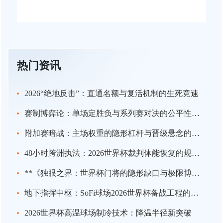
热门资讯
2026“绝地反击”：直通名额与复活机制的生死竞速
赛制博弈论：单场定胜负与系列赛对决的公平性极限探析
附加赛暗战：主场权重的隐形杠杆与晋级悬念的终极推演
48小时跨洲执法：2026世界杯裁判体能恢复的规则重塑
**《独眼之界：世界杯门将的隐形缺口与极限博弈》**
地下指挥中枢：SoFi球场2026世界杯备战工程的系统架构解析
2026世界杯高温球场制冷技术：降温半径新突破