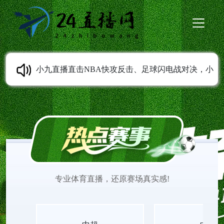
小九直播直击NBA快攻反击、足球闪电战对决，小
九直播免费在线看快节奏攻防的极致拉扯，攻防转
换，快到窒息！小九直播无插件高清NBA足球流畅
跟进每一次攻防转换，联动24直播网，体验快节奏
专业体育直播，还原赛场真实感!
竞技的酣畅淋漓。